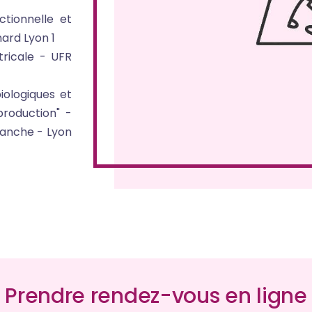
tionnelle et
nard Lyon 1
tricale - UFR
iologiques et
production" -
lanche - Lyon
Prendre rendez-vous en ligne