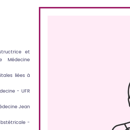
tructrice et
de Médecine
tales liées à
édecine - UFR
Médecine Jean
bstétricale -